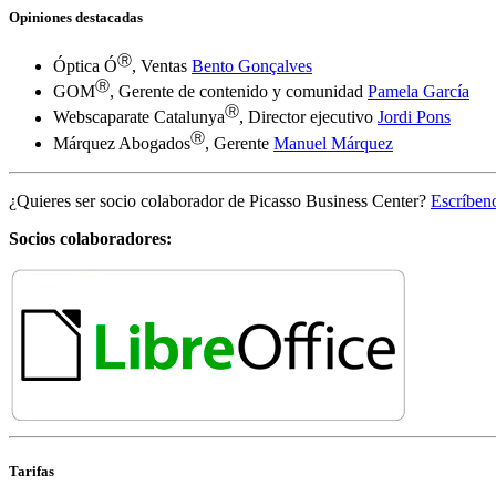
Opiniones destacadas
Ⓡ
Óptica Ó
, Ventas
Bento Gonçalves
Ⓡ
GOM
, Gerente de contenido y comunidad
Pamela García
Ⓡ
Webscaparate Catalunya
, Director ejecutivo
Jordi Pons
Ⓡ
Márquez Abogados
, Gerente
Manuel Márquez
¿Quieres ser socio colaborador de Picasso Business Center?
Escríben
Socios colaboradores:
Tarifas
Básica
9€ / mes + iva
Avanzada
61,67€ / mes + iva
Completa
120€ / mes + iva
La página que está viendo fue cifrada antes de transmitirse por Int