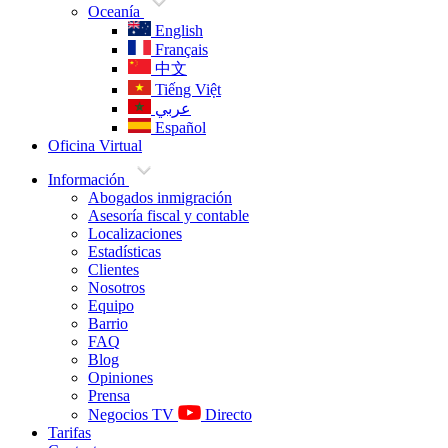
Oceanía
English
Français
中文
Tiếng Việt
عربي
Español
Oficina Virtual
Información
Abogados inmigración
Asesoría fiscal y contable
Localizaciones
Estadísticas
Clientes
Nosotros
Equipo
Barrio
FAQ
Blog
Opiniones
Prensa
Negocios TV
Directo
Tarifas