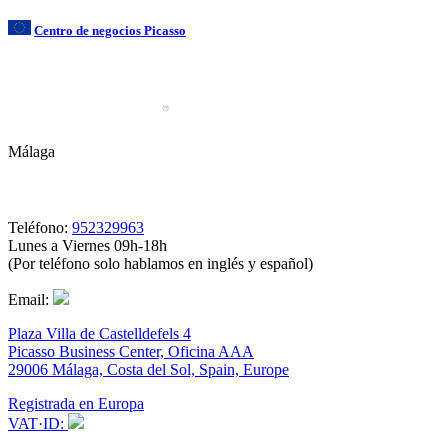
Centro de negocios Picasso
Málaga
Teléfono:
952329963
Lunes a Viernes 09h-18h
(Por teléfono solo hablamos en inglés y español)
Email:
Plaza Villa de Castelldefels 4
Picasso Business Center, Oficina AAA
29006 Málaga, Costa del Sol, Spain, Europe
Registrada en Europa
VAT·ID: