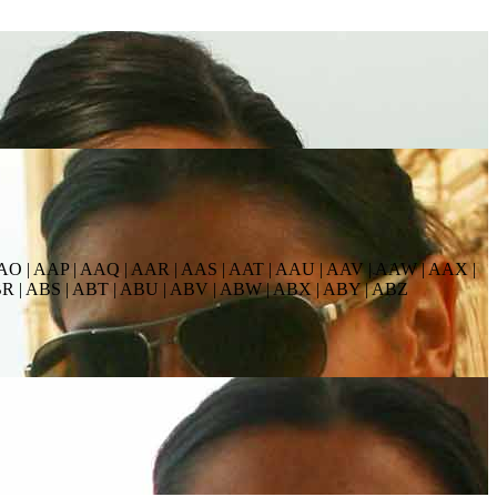
AO | AAP | AAQ | AAR | AAS | AAT | AAU | AAV | AAW | AAX |
BR | ABS | ABT | ABU | ABV | ABW | ABX | ABY | ABZ