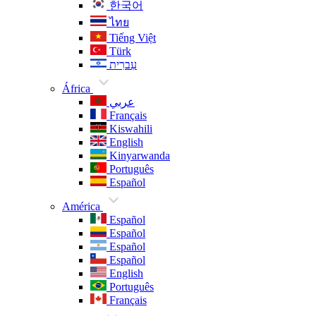
한국어
ไทย
Tiếng Việt
Türk
עִברִית
África
عربي
Français
Kiswahili
English
Kinyarwanda
Português
Español
América
Español
Español
Español
Español
English
Português
Français