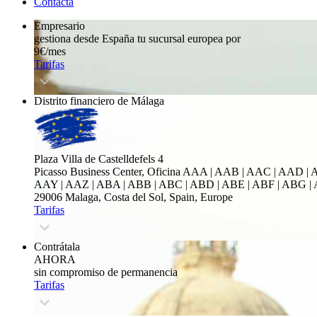
Contacta
Empresario
gestiona desde España tu sucursal europea por
9€/mes
Tarifas
Distrito financiero de Málaga
Plaza Villa de Castelldefels 4
Picasso Business Center, Oficina
AAA | AAB | AAC | AAD | A
AAY | AAZ | ABA | ABB | ABC | ABD | ABE | ABF | ABG | 
29006 Malaga, Costa del Sol, Spain, Europe
Tarifas
Contrátala
AHORA
sin compromiso de permanencia
Tarifas