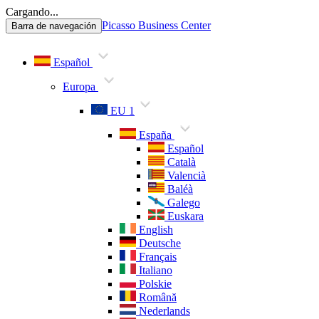
Cargando...
Picasso Business Center
Barra de navegación
Español
Europa
EU 1
España
Español
Català
Valencià
Baléà
Galego
Euskara
English
Deutsche
Français
Italiano
Polskie
Română
Nederlands