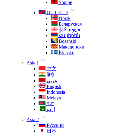
Shqipe
OUT EU 2
Norsk
Беларуская
ქართული
Հայերեն
Bosanski
Македонски
Íslensku
Asia 1
中文
हिंदी
عربي
English
Indonesia
Melayu
বাংলা
اردو
Asia 2
Русский
日本