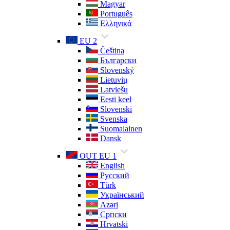
Magyar
Português
Ελληνικά
EU 2
Čeština
Български
Slovenský
Lietuvių
Latviešu
Eesti keel
Slovenski
Svenska
Suomalainen
Dansk
OUT EU 1
English
Русский
Türk
Український
Azəri
Српски
Hrvatski