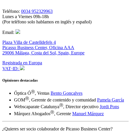
Teléfono:
0034 952329963
Lunes a Viernes 09h-18h
(Por teléfono solo hablamos en inglés y español)
Email:
Plaza Villa de Castelldefels 4
Picasso Business Center, Oficina AAA
29006 Málaga, Costa del Sol, Spain, Europe
Registrada en Europa
VAT·ID:
Opiniones destacadas
Ⓡ
Óptica Ó
, Ventas
Bento Gonçalves
Ⓡ
GOM
, Gerente de contenido y comunidad
Pamela García
Ⓡ
Webscaparate Catalunya
, Director ejecutivo
Jordi Pons
Ⓡ
Márquez Abogados
, Gerente
Manuel Márquez
¿Quieres ser socio colaborador de Picasso Business Center?