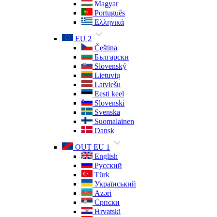
Magyar
Português
Ελληνικά
EU 2
Čeština
Български
Slovenský
Lietuvių
Latviešu
Eesti keel
Slovenski
Svenska
Suomalainen
Dansk
OUT EU 1
English
Русский
Türk
Український
Azəri
Српски
Hrvatski