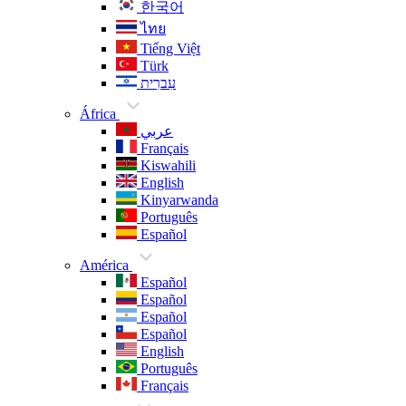
한국어
ไทย
Tiếng Việt
Türk
עִברִית
África
عربي
Français
Kiswahili
English
Kinyarwanda
Português
Español
América
Español
Español
Español
Español
English
Português
Français