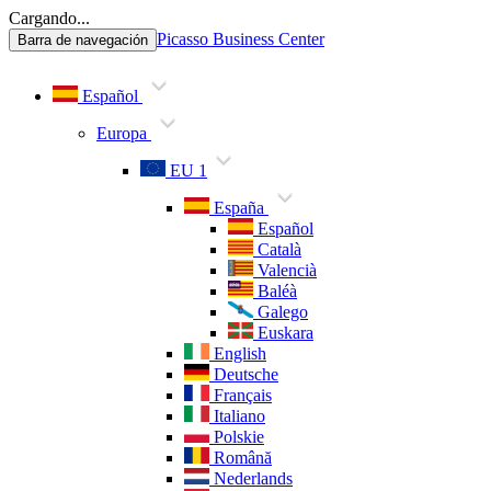
Cargando...
Picasso Business Center
Barra de navegación
Español
Europa
EU 1
España
Español
Català
Valencià
Baléà
Galego
Euskara
English
Deutsche
Français
Italiano
Polskie
Română
Nederlands