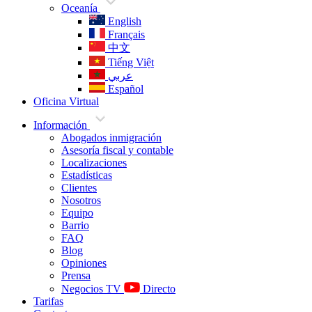
Oceanía
English
Français
中文
Tiếng Việt
عربي
Español
Oficina Virtual
Información
Abogados inmigración
Asesoría fiscal y contable
Localizaciones
Estadísticas
Clientes
Nosotros
Equipo
Barrio
FAQ
Blog
Opiniones
Prensa
Negocios TV
Directo
Tarifas